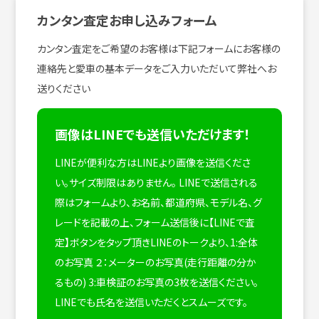
カンタン査定お申し込みフォーム
カンタン査定をご希望のお客様は下記フォームにお客様の
連絡先と愛車の基本データをご入力いただいて弊社へお
送りください
画像はLINEでも送信いただけます！
LINEが便利な方はLINEより画像を送信くださ
い。サイズ制限はありません。
LINEで送信される
際はフォームより、お名前、都道府県、モデル名、グ
レードを記載の上、フォーム送信後に【LINEで査
定】ボタンをタップ頂きLINEのトークより、1:全体
のお写真 ２：メーターのお写真(走行距離の分か
るもの) 3:車検証のお写真の3枚を送信ください。
LINEでも氏名を送信いただくとスムーズです。