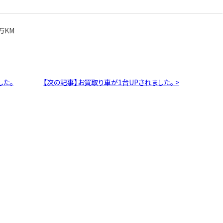
万KM
した。
【次の記事】お買取り車が1台UPされました。 >