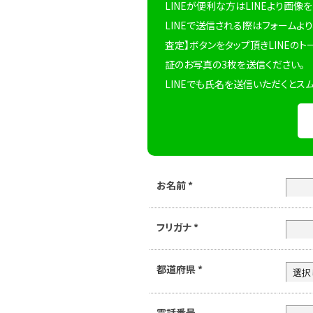
LINEが便利な方はLINEより画像
LINEで送信される際はフォームより
査定】ボタンをタップ頂きLINEのト
証のお写真の3枚を送信ください。
LINEでも氏名を送信いただくとス
お名前
*
フリガナ
*
都道府県
*
電話番号