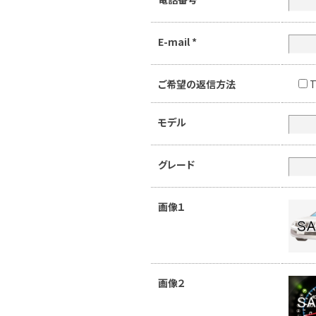
E-mail
*
ご希望の返信方法
T
モデル
グレード
画像１
画像２