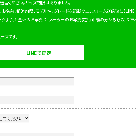
を送信ください。サイズ制限はありません。
、お名前、都道府県、モデル名、グレードを記載の上、フォーム送信後に【LINE
ークより、1:全体のお写真 ２：メーターのお写真(走行距離の分かるもの) 3:車
ムーズです。
LINEで査定