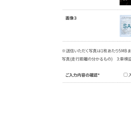
画像３
※送信いただく写真は1枚あたり5MBま
写真(走行距離の分かるもの) 3:車検
ご入力内容の確認*