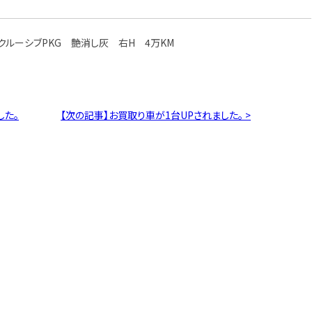
クスクルーシブPKG 艶消し灰 右H 4万KM
した。
【次の記事】お買取り車が1台UPされました。 >