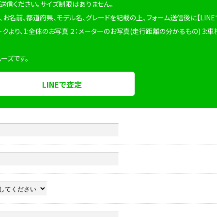
を送信ください。サイズ制限はありません。
、お名前、都道府県、モデル名、グレードを記載の上、フォーム送信後に【LINE
ークより、1:全体のお写真 ２：メーターのお写真(走行距離の分かるもの) 3:車
ムーズです。
LINEで査定