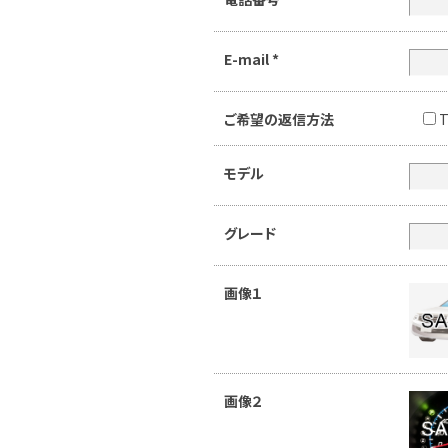
E-mail
*
ご希望の返信方法
T
モデル
グレード
画像１
画像２