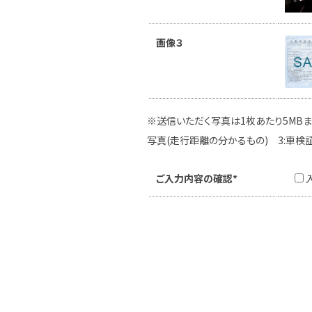
画像３
※送信いただく写真は1枚あたり5MBま
写真(走行距離の分かるもの) 3:車検
ご入力内容の確認*