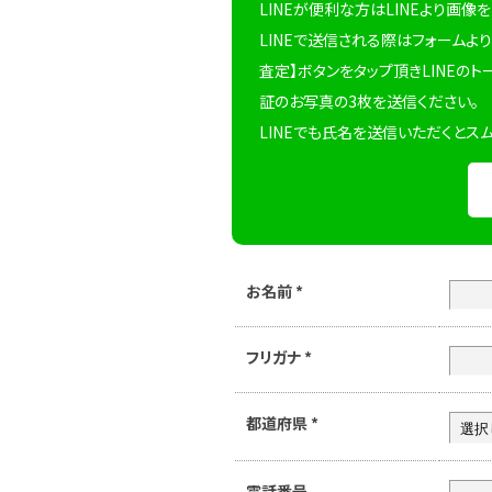
LINEが便利な方はLINEより画像
LINEで送信される際はフォームより
査定】ボタンをタップ頂きLINEのト
証のお写真の3枚を送信ください。
LINEでも氏名を送信いただくとス
お名前
*
フリガナ
*
都道府県
*
電話番号