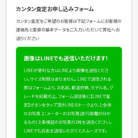
カンタン査定お申し込みフォーム
カンタン査定をご希望のお客様は下記フォームにお客様の
連絡先と愛車の基本データをご入力いただいて弊社へお
送りください
画像はLINEでも送信いただけます！
LINEが便利な方はLINEより画像を送信くださ
い。サイズ制限はありません。
LINEで送信される
際はフォームより、お名前、都道府県、モデル名、グ
レードを記載の上、フォーム送信後に【LINEで査
定】ボタンをタップ頂きLINEのトークより、1:全体
のお写真 ２：メーターのお写真(走行距離の分か
るもの) 3:車検証のお写真の3枚を送信ください。
LINEでも氏名を送信いただくとスムーズです。