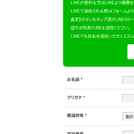
LINEが便利な方はLINEより画像
LINEで送信される際はフォームより
査定】ボタンをタップ頂きLINEのト
証のお写真の3枚を送信ください。
LINEでも氏名を送信いただくとス
お名前
*
フリガナ
*
都道府県
*
電話番号