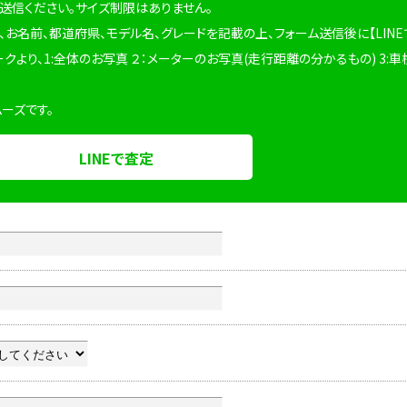
を送信ください。サイズ制限はありません。
、お名前、都道府県、モデル名、グレードを記載の上、フォーム送信後に【LINE
ークより、1:全体のお写真 ２：メーターのお写真(走行距離の分かるもの) 3:車
ムーズです。
LINEで査定