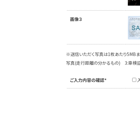
画像３
※送信いただく写真は1枚あたり5MBま
写真(走行距離の分かるもの) 3:車検
ご入力内容の確認*