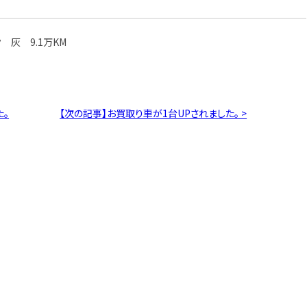
ク 灰 9.1万KM
た。
【次の記事】お買取り車が1台UPされました。 >