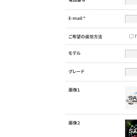
E-mail
*
ご希望の返信方法
T
モデル
グレード
画像１
画像２