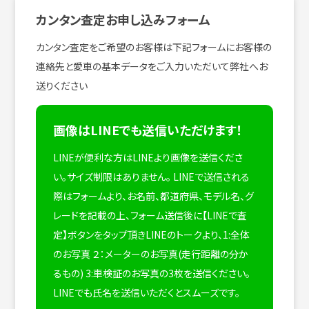
カンタン査定お申し込みフォーム
カンタン査定をご希望のお客様は下記フォームにお客様の
連絡先と愛車の基本データをご入力いただいて弊社へお
送りください
画像はLINEでも送信いただけます！
LINEが便利な方はLINEより画像を送信くださ
い。サイズ制限はありません。
LINEで送信される
際はフォームより、お名前、都道府県、モデル名、グ
レードを記載の上、フォーム送信後に【LINEで査
定】ボタンをタップ頂きLINEのトークより、1:全体
のお写真 ２：メーターのお写真(走行距離の分か
るもの) 3:車検証のお写真の3枚を送信ください。
LINEでも氏名を送信いただくとスムーズです。