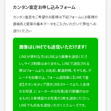
カンタン査定お申し込みフォーム
カンタン査定をご希望のお客様は下記フォームにお客様の
連絡先と愛車の基本データをご入力いただいて弊社へお
送りください
画像はLINEでも送信いただけます！
LINEが便利な方はLINEより画像を送信くださ
い。サイズ制限はありません。
LINEで送信される
際はフォームより、お名前、都道府県、モデル名、グ
レードを記載の上、フォーム送信後に【LINEで査
定】ボタンをタップ頂きLINEのトークより、1:全体
のお写真 ２：メーターのお写真(走行距離の分か
るもの) 3:車検証のお写真の3枚を送信ください。
LINEでも氏名を送信いただくとスムーズです。