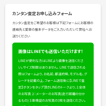
カンタン査定お申し込みフォーム
カンタン査定をご希望のお客様は下記フォームにお客様の
連絡先と愛車の基本データをご入力いただいて弊社へお
送りください
画像はLINEでも送信いただけます！
LINEが便利な方はLINEより画像を送信くださ
い。サイズ制限はありません。
LINEで送信される
際はフォームより、お名前、都道府県、モデル名、グ
レードを記載の上、フォーム送信後に【LINEで査
定】ボタンをタップ頂きLINEのトークより、1:全体
のお写真 ２：メーターのお写真(走行距離の分か
るもの) 3:車検証のお写真の3枚を送信ください。