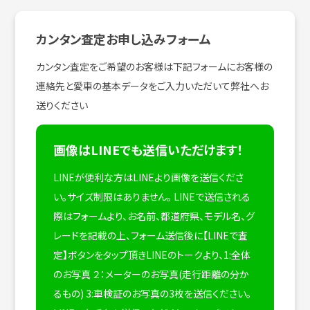
カンタン査定お申し込みフォーム
カンタン査定をご希望のお客様は下記フォームにお客様の
連絡先と愛車の基本データをご入力いただいて弊社へお
送りください
画像はLINEでも送信いただけます！
LINEが便利な方はLINEより画像を送信くださ
い。サイズ制限はありません。
LINEで送信される
際はフォームより、お名前、都道府県、モデル名、グ
レードを記載の上、フォーム送信後に【LINEで査
定】ボタンをタップ頂きLINEのトークより、1:全体
のお写真 ２：メーターのお写真(走行距離の分か
るもの) 3:車検証のお写真の3枚を送信ください。