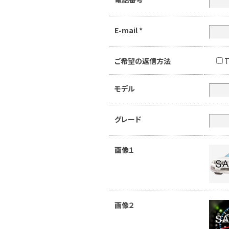
E-mail
*
ご希望の返信方法
T
モデル
グレード
画像１
画像２