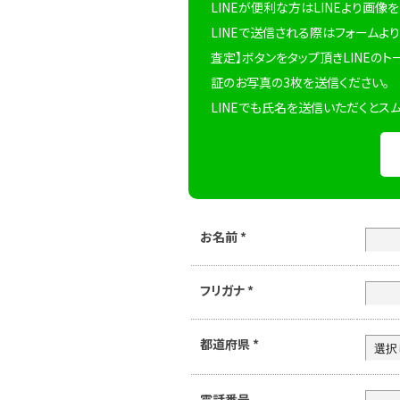
LINEが便利な方はLINEより画像
LINEで送信される際はフォームより
査定】ボタンをタップ頂きLINEのト
証のお写真の3枚を送信ください。
LINEでも氏名を送信いただくとス
お名前
*
フリガナ
*
都道府県
*
電話番号