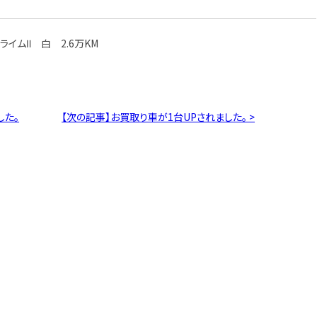
ライムⅡ 白 2.6万KM
した。
【次の記事】お買取り車が1台UPされました。 >