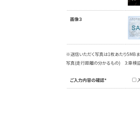
画像３
※送信いただく写真は1枚あたり5MBま
写真(走行距離の分かるもの) 3:車検
ご入力内容の確認*