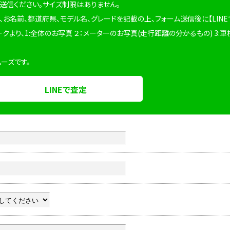
を送信ください。サイズ制限はありません。
、お名前、都道府県、モデル名、グレードを記載の上、フォーム送信後に【LINE
ークより、1:全体のお写真 ２：メーターのお写真(走行距離の分かるもの) 3:車
ムーズです。
LINEで査定