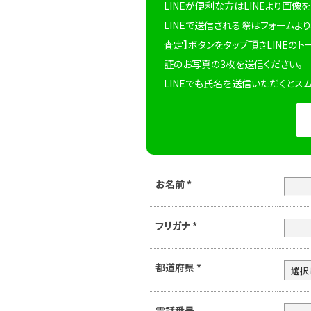
LINEが便利な方はLINEより画像
LINEで送信される際はフォームより
査定】ボタンをタップ頂きLINEのト
証のお写真の3枚を送信ください。
LINEでも氏名を送信いただくとス
お名前
*
フリガナ
*
都道府県
*
電話番号