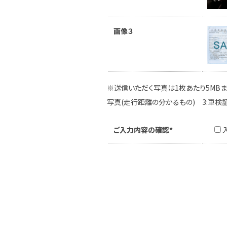
画像３
※送信いただく写真は1枚あたり5MBま
写真(走行距離の分かるもの) 3:車検
ご入力内容の確認*