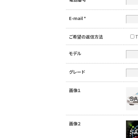
E-mail
*
ご希望の返信方法
T
モデル
グレード
画像１
画像２