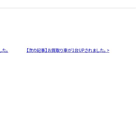
した。
【次の記事】お買取り車が1台UPされました。 >