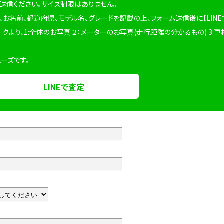
を送信ください。サイズ制限はありません。
、お名前、都道府県、モデル名、グレードを記載の上、フォーム送信後に【LINE
ークより、1:全体のお写真 ２：メーターのお写真(走行距離の分かるもの) 3:車
ムーズです。
LINEで査定