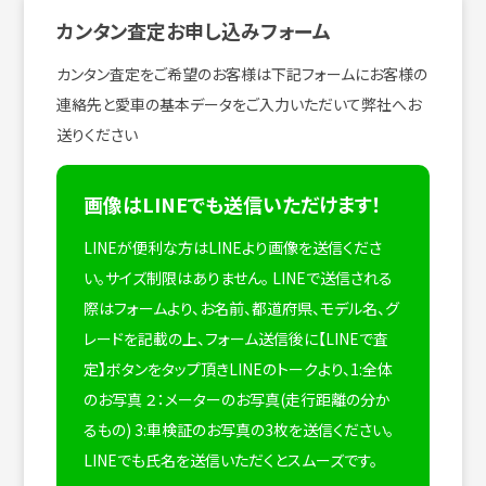
カンタン査定お申し込みフォーム
カンタン査定をご希望のお客様は下記フォームにお客様の
連絡先と愛車の基本データをご入力いただいて弊社へお
送りください
画像はLINEでも送信いただけます！
LINEが便利な方はLINEより画像を送信くださ
い。サイズ制限はありません。
LINEで送信される
際はフォームより、お名前、都道府県、モデル名、グ
レードを記載の上、フォーム送信後に【LINEで査
定】ボタンをタップ頂きLINEのトークより、1:全体
のお写真 ２：メーターのお写真(走行距離の分か
るもの) 3:車検証のお写真の3枚を送信ください。
LINEでも氏名を送信いただくとスムーズです。