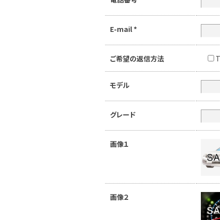
E-mail
*
ご希望の返信方法
T
モデル
グレード
画像１
画像２