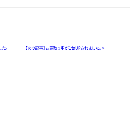
した。
【次の記事】お買取り車が1台UPされました。 >