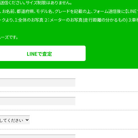
を送信ください。サイズ制限はありません。
、お名前、都道府県、モデル名、グレードを記載の上、フォーム送信後に【LINE
ークより、1:全体のお写真 ２：メーターのお写真(走行距離の分かるもの) 3:車
ムーズです。
LINEで査定