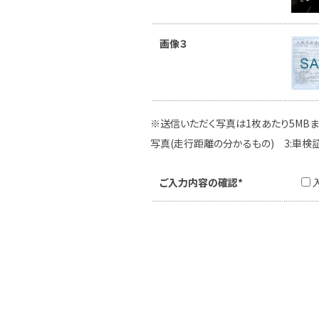
画像３
※送信いただく写真は1枚あたり5MBま
写真(走行距離の分かるもの) 3:車検
ご入力内容の確認*