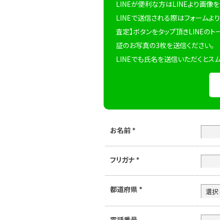
LINEが便利な方はLINEより画像
LINEで送信される際はフォームより
査定】ボタンをタップ頂きLINEのト
証のお写真の3枚を送信ください。
LINEでも氏名を送信いただくとス
お名前
*
フリガナ
*
都道府県
*
電話番号