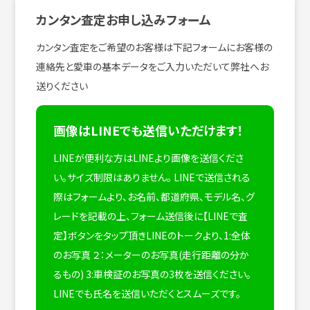
カンタン査定お申し込みフォーム
カンタン査定をご希望のお客様は下記フォームにお客様の
連絡先と愛車の基本データをご入力いただいて弊社へお
送りください
画像はLINEでも送信いただけます！
LINEが便利な方はLINEより画像を送信くださ
い。サイズ制限はありません。
LINEで送信される
際はフォームより、お名前、都道府県、モデル名、グ
レードを記載の上、フォーム送信後に【LINEで査
定】ボタンをタップ頂きLINEのトークより、1:全体
のお写真 ２：メーターのお写真(走行距離の分か
るもの) 3:車検証のお写真の3枚を送信ください。
LINEでも氏名を送信いただくとスムーズです。