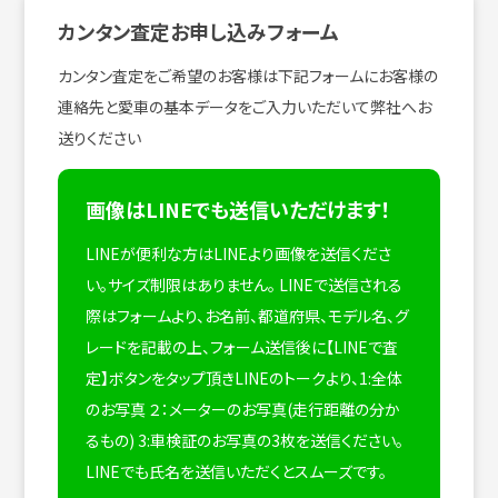
カンタン査定お申し込みフォーム
カンタン査定をご希望のお客様は下記フォームにお客様の
連絡先と愛車の基本データをご入力いただいて弊社へお
送りください
画像はLINEでも送信いただけます！
LINEが便利な方はLINEより画像を送信くださ
い。サイズ制限はありません。
LINEで送信される
際はフォームより、お名前、都道府県、モデル名、グ
レードを記載の上、フォーム送信後に【LINEで査
定】ボタンをタップ頂きLINEのトークより、1:全体
のお写真 ２：メーターのお写真(走行距離の分か
るもの) 3:車検証のお写真の3枚を送信ください。
LINEでも氏名を送信いただくとスムーズです。