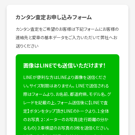
カンタン査定お申し込みフォーム
カンタン査定をご希望のお客様は下記フォームにお客様の
連絡先と愛車の基本データをご入力いただいて弊社へお
送りください
画像はLINEでも送信いただけます！
LINEが便利な方はLINEより画像を送信くださ
い。サイズ制限はありません。
LINEで送信される
際はフォームより、お名前、都道府県、モデル名、グ
レードを記載の上、フォーム送信後に【LINEで査
定】ボタンをタップ頂きLINEのトークより、1:全体
のお写真 ２：メーターのお写真(走行距離の分か
るもの) 3:車検証のお写真の3枚を送信ください。