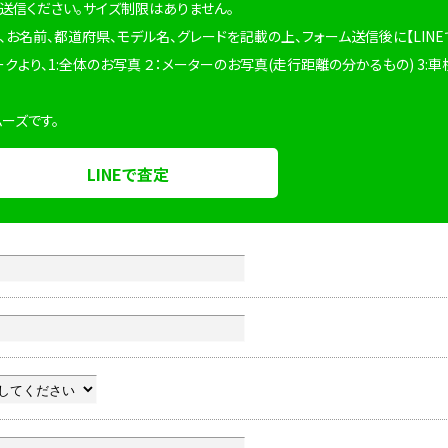
を送信ください。サイズ制限はありません。
、お名前、都道府県、モデル名、グレードを記載の上、フォーム送信後に【LINE
ークより、1:全体のお写真 ２：メーターのお写真(走行距離の分かるもの) 3:車
ムーズです。
LINEで査定