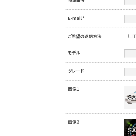
E-mail
*
ご希望の返信方法
T
モデル
グレード
画像１
画像２