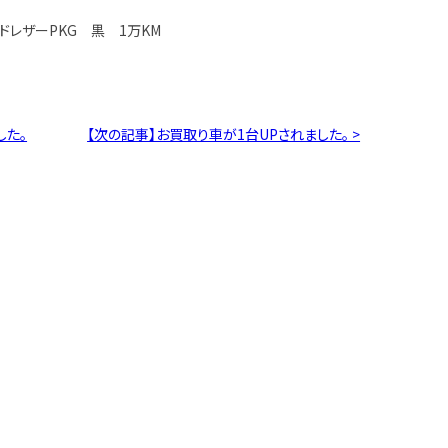
スドレザーPKG 黒 1万KM
した。
【次の記事】お買取り車が1台UPされました。 >