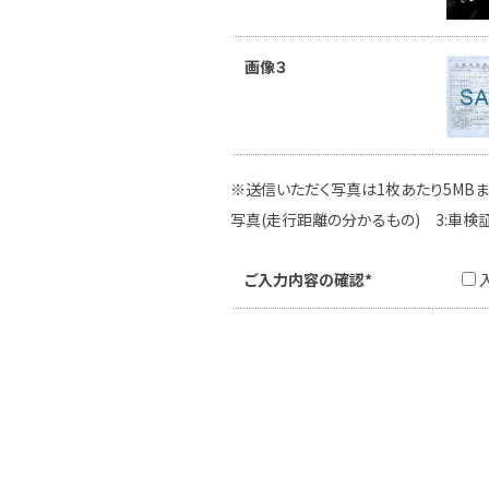
画像３
※送信いただく写真は1枚あたり5MBま
写真(走行距離の分かるもの) 3:車検
ご入力内容の確認*