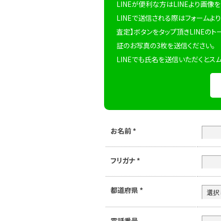
LINEが便利な方はLINEより画像
LINEで送信される際はフォームより
査定】ボタンをタップ頂きLINEのト
証のお写真の3枚を送信ください。
LINEでも氏名を送信いただくとス
お名前
*
フリガナ
*
都道府県
*
電話番号