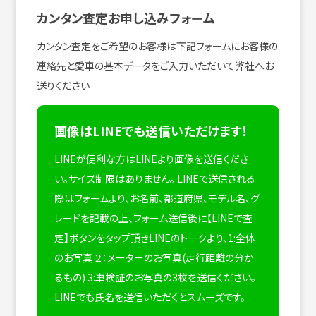
カンタン査定お申し込みフォーム
カンタン査定をご希望のお客様は下記フォームにお客様の
連絡先と愛車の基本データをご入力いただいて弊社へお
送りください
画像はLINEでも送信いただけます！
LINEが便利な方はLINEより画像を送信くださ
い。サイズ制限はありません。
LINEで送信される
際はフォームより、お名前、都道府県、モデル名、グ
レードを記載の上、フォーム送信後に【LINEで査
定】ボタンをタップ頂きLINEのトークより、1:全体
のお写真 ２：メーターのお写真(走行距離の分か
るもの) 3:車検証のお写真の3枚を送信ください。
LINEでも氏名を送信いただくとスムーズです。