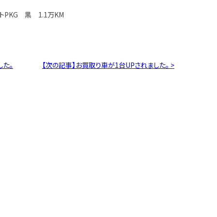
トPKG 黒 1.1万KM
した。
【次の記事】お買取り車が1台UPされました。 >