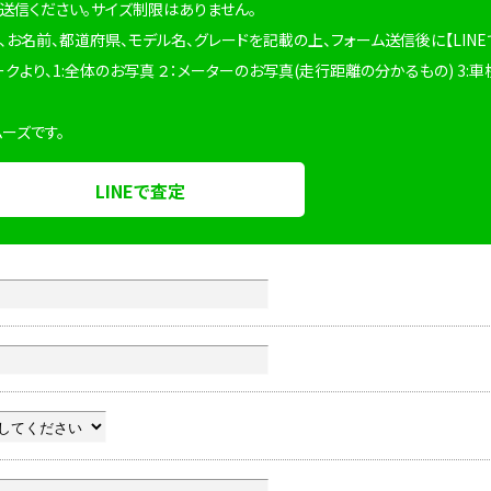
を送信ください。サイズ制限はありません。
、お名前、都道府県、モデル名、グレードを記載の上、フォーム送信後に【LINE
ークより、1:全体のお写真 ２：メーターのお写真(走行距離の分かるもの) 3:車
ムーズです。
LINEで査定