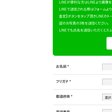
LINEが便利な方はLINEより画像
LINEで送信される際はフォームより
査定】ボタンをタップ頂きLINEのト
証のお写真の3枚を送信ください。
LINEでも氏名を送信いただくとス
お名前
*
フリガナ
*
都道府県
*
電話番号