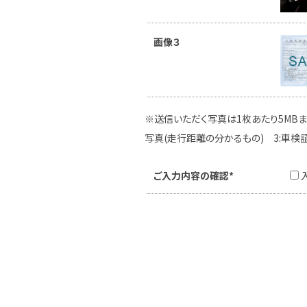
画像３
※送信いただく写真は1枚あたり5MBま
写真(走行距離の分かるもの) 3:車検
ご入力内容の確認*