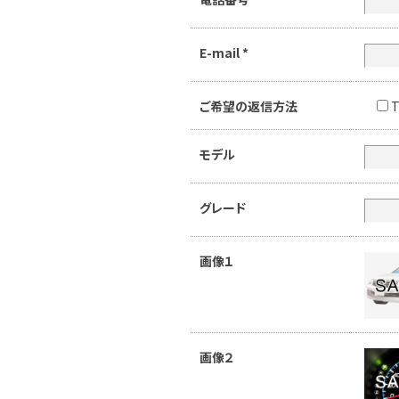
E-mail
*
ご希望の返信方法
T
モデル
グレード
画像１
画像２