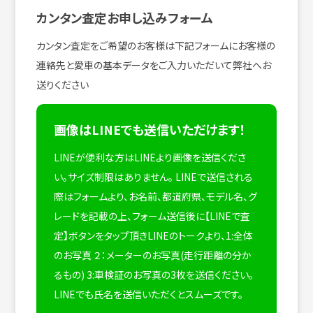
カンタン査定お申し込みフォーム
カンタン査定をご希望のお客様は下記フォームにお客様の
連絡先と愛車の基本データをご入力いただいて弊社へお
送りください
画像はLINEでも送信いただけます！
LINEが便利な方はLINEより画像を送信くださ
い。サイズ制限はありません。
LINEで送信される
際はフォームより、お名前、都道府県、モデル名、グ
レードを記載の上、フォーム送信後に【LINEで査
定】ボタンをタップ頂きLINEのトークより、1:全体
のお写真 ２：メーターのお写真(走行距離の分か
るもの) 3:車検証のお写真の3枚を送信ください。
LINEでも氏名を送信いただくとスムーズです。