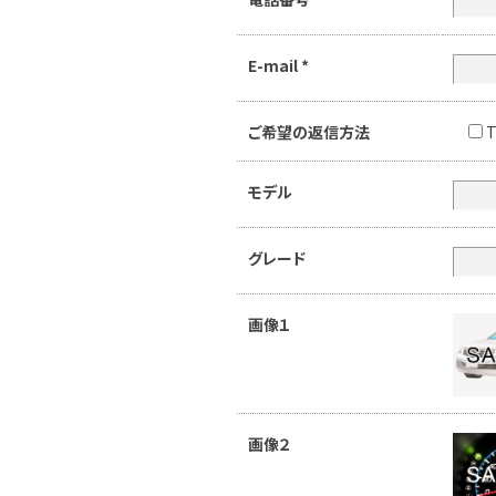
E-mail
*
ご希望の返信方法
T
モデル
グレード
画像１
画像２