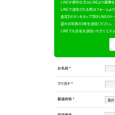
LINEが便利な方はLINEより画像
LINEで送信される際はフォームより
査定】ボタンをタップ頂きLINEのト
証のお写真の3枚を送信ください。
LINEでも氏名を送信いただくとス
お名前
*
フリガナ
*
都道府県
*
電話番号