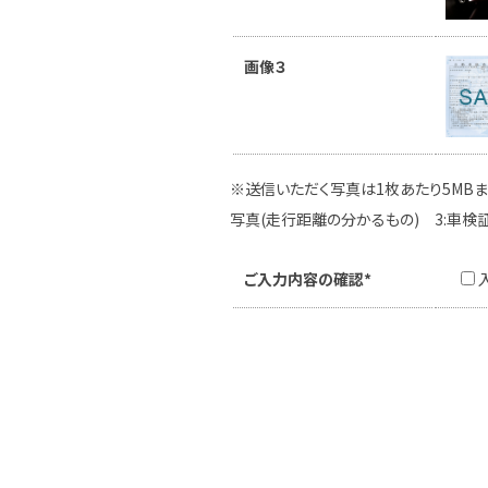
画像３
※送信いただく写真は1枚あたり5MBま
写真(走行距離の分かるもの) 3:車検
ご入力内容の確認*