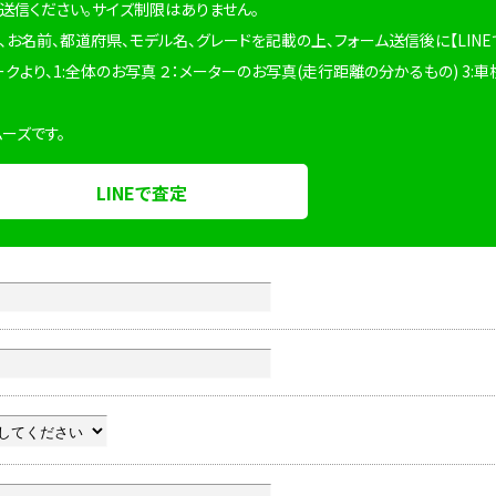
を送信ください。サイズ制限はありません。
、お名前、都道府県、モデル名、グレードを記載の上、フォーム送信後に【LINE
ークより、1:全体のお写真 ２：メーターのお写真(走行距離の分かるもの) 3:車
ムーズです。
LINEで査定