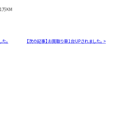
1万KM
した。
【次の記事】お買取り車1台UPされました。 >