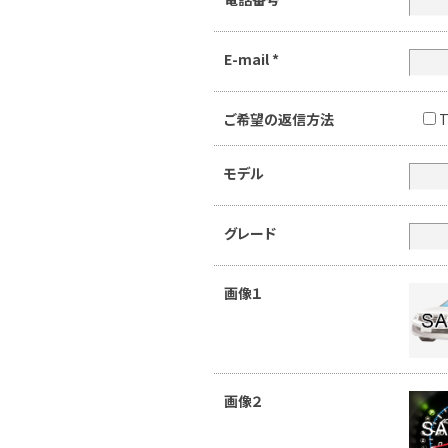
E-mail
*
ご希望の返信方法
T
モデル
グレード
画像１
画像２