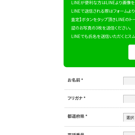
LINEが便利な方はLINEより画像
LINEで送信される際はフォームより
査定】ボタンをタップ頂きLINEのト
証のお写真の3枚を送信ください。
LINEでも氏名を送信いただくとス
お名前
*
フリガナ
*
都道府県
*
電話番号