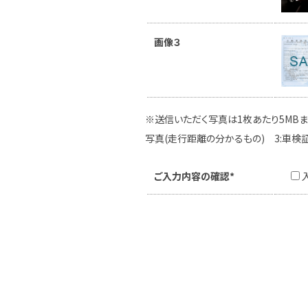
画像３
※送信いただく写真は1枚あたり5MBま
写真(走行距離の分かるもの) 3:車検
ご入力内容の確認*