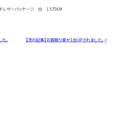
スドレザーパッケージ 白 1.5万KM
した。
【次の記事】お買取り車が1台UPされました。 >