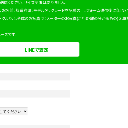
を送信ください。サイズ制限はありません。
、お名前、都道府県、モデル名、グレードを記載の上、フォーム送信後に【LINE
ークより、1:全体のお写真 ２：メーターのお写真(走行距離の分かるもの) 3:車
ムーズです。
LINEで査定