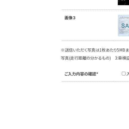
画像３
※送信いただく写真は1枚あたり5MBま
写真(走行距離の分かるもの) 3:車検
ご入力内容の確認*