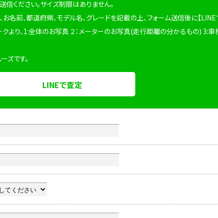
を送信ください。サイズ制限はありません。
、お名前、都道府県、モデル名、グレードを記載の上、フォーム送信後に【LINE
ークより、1:全体のお写真 ２：メーターのお写真(走行距離の分かるもの) 3:車
ムーズです。
LINEで査定