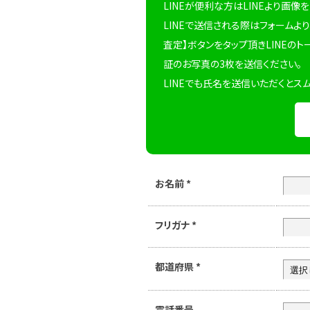
LINEが便利な方はLINEより画像
LINEで送信される際はフォームより
査定】ボタンをタップ頂きLINEのト
証のお写真の3枚を送信ください。
LINEでも氏名を送信いただくとス
お名前
*
フリガナ
*
都道府県
*
電話番号