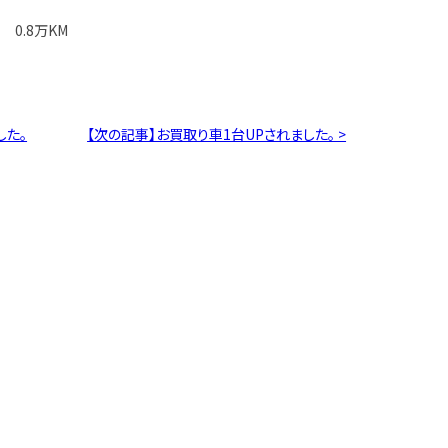
 0.8万KM
した。
【次の記事】お買取り車1台UPされました。 >