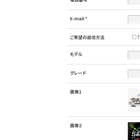
E-mail
*
ご希望の返信方法
T
モデル
グレード
画像１
画像２