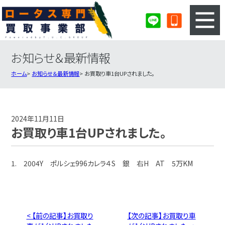
お知らせ＆最新情報
3ステップのカンタン査定
買取りの流れ
ホーム
お知らせ＆最新情報
お買取り車1台UPされました。
査定の注意事項
ロータス査定フォーム
ロータス買取実績
会社概要・店舗紹介・MAP
2024年11月11日
お買取り車1台UPされました。
1. 2004Y ポルシェ996カレラ４S 銀 右H AT 5万KM
< 【前の記事】お買取り
【次の記事】お買取り車