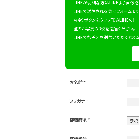
LINEが便利な方はLINEより画像
LINEで送信される際はフォームより
査定】ボタンをタップ頂きLINEのト
証のお写真の3枚を送信ください。
LINEでも氏名を送信いただくとス
お名前
*
フリガナ
*
都道府県
*
電話番号