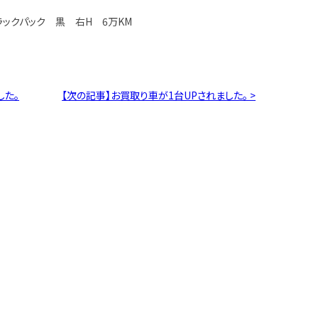
ラックパック 黒 右H 6万KM
した。
【次の記事】お買取り車が1台UPされました。 >