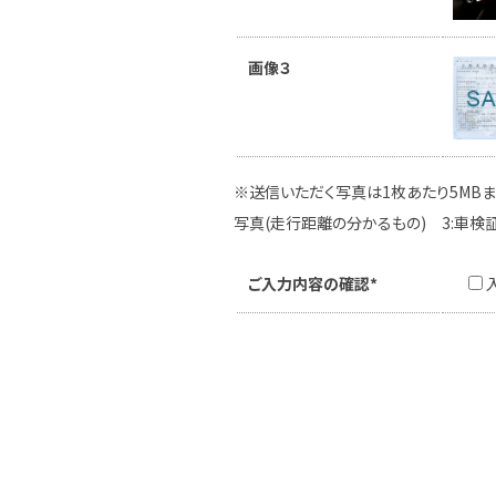
画像３
※送信いただく写真は1枚あたり5MBま
写真(走行距離の分かるもの) 3:車検
ご入力内容の確認*