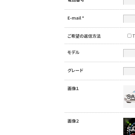
E-mail
*
ご希望の返信方法
T
モデル
グレード
画像１
画像２