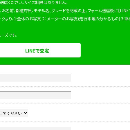
を送信ください。サイズ制限はありません。
、お名前、都道府県、モデル名、グレードを記載の上、フォーム送信後に【LINE
ークより、1:全体のお写真 ２：メーターのお写真(走行距離の分かるもの) 3:車
ムーズです。
LINEで査定