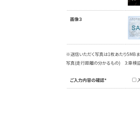
画像３
※送信いただく写真は1枚あたり5MBま
写真(走行距離の分かるもの) 3:車検
ご入力内容の確認*