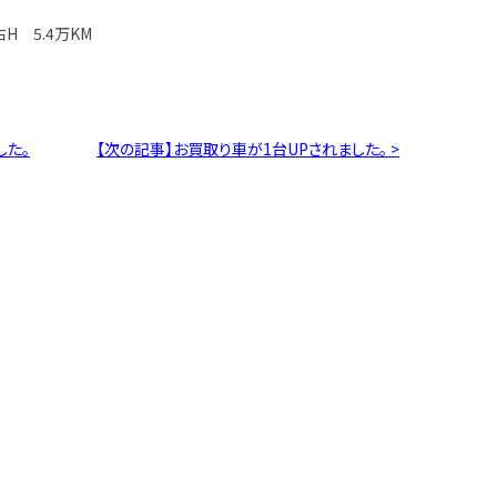
H 5.4万KM
した。
【次の記事】お買取り車が1台UPされました。 >