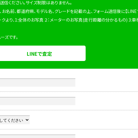
を送信ください。サイズ制限はありません。
、お名前、都道府県、モデル名、グレードを記載の上、フォーム送信後に【LINE
ークより、1:全体のお写真 ２：メーターのお写真(走行距離の分かるもの) 3:車
ムーズです。
LINEで査定