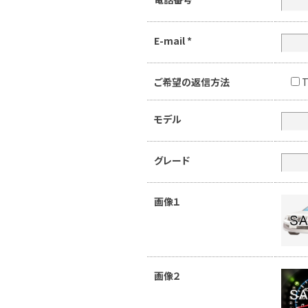
E-mail
*
ご希望の返信方法
T
モデル
グレード
画像１
画像２