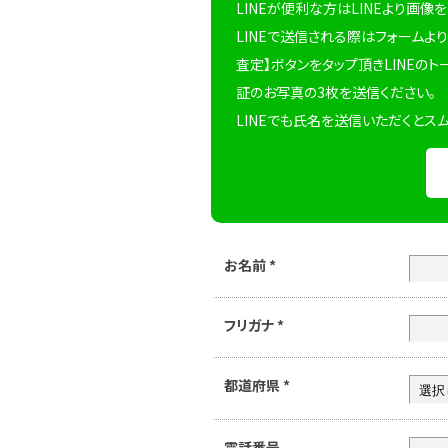
LINEが便利な方はLINEより画像
LINEで送信される際はフォームより
査定】ボタンをタップ頂きLINEのト
証のお写真の3枚を送信ください。
LINEでも氏名を送信いただくとス
お名前
*
フリガナ
*
都道府県
*
電話番号