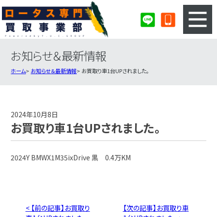
お知らせ＆最新情報
3ステップのカンタン査定
買取りの流れ
ホーム
お知らせ＆最新情報
お買取り車1台UPされました。
査定の注意事項
ロータス査定フォーム
ロータス買取実績
会社概要・店舗紹介・MAP
2024年10月8日
お買取り車1台UPされました。
2024Y BMWX1M35ixDrive 黒 0.4万KM
< 【前の記事】お買取り
【次の記事】お買取り車