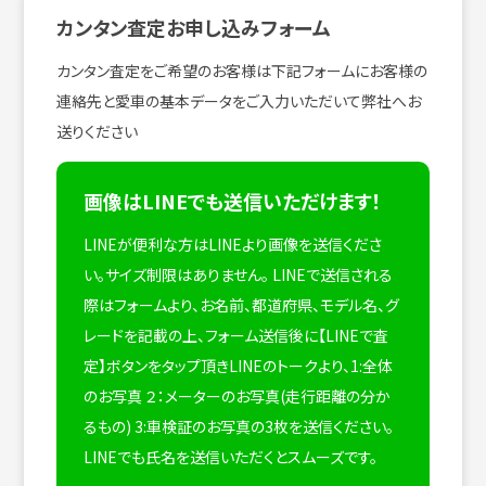
カンタン査定お申し込みフォーム
カンタン査定をご希望のお客様は下記フォームにお客様の
連絡先と愛車の基本データをご入力いただいて弊社へお
送りください
画像はLINEでも送信いただけます！
LINEが便利な方はLINEより画像を送信くださ
い。サイズ制限はありません。
LINEで送信される
際はフォームより、お名前、都道府県、モデル名、グ
レードを記載の上、フォーム送信後に【LINEで査
定】ボタンをタップ頂きLINEのトークより、1:全体
のお写真 ２：メーターのお写真(走行距離の分か
るもの) 3:車検証のお写真の3枚を送信ください。
LINEでも氏名を送信いただくとスムーズです。