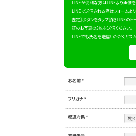
LINEが便利な方はLINEより画像
LINEで送信される際はフォームより
査定】ボタンをタップ頂きLINEのト
証のお写真の3枚を送信ください。
LINEでも氏名を送信いただくとス
お名前
*
フリガナ
*
都道府県
*
電話番号