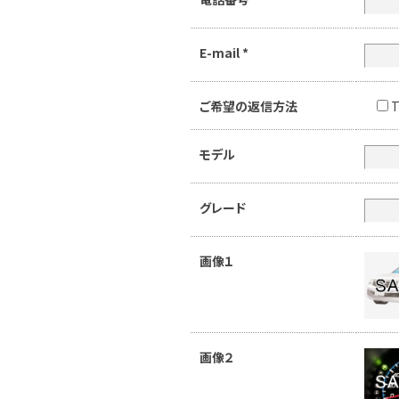
E-mail
*
ご希望の返信方法
T
モデル
グレード
画像１
画像２