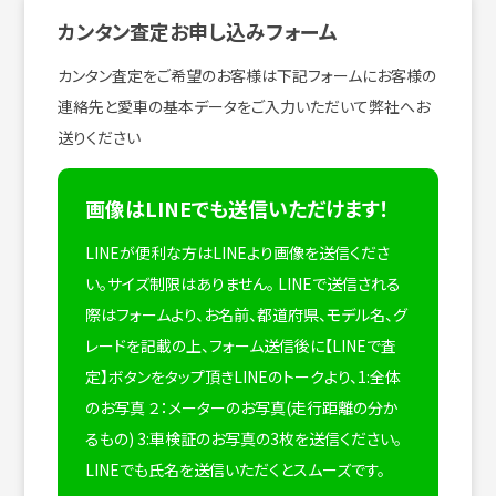
カンタン査定お申し込みフォーム
カンタン査定をご希望のお客様は下記フォームにお客様の
連絡先と愛車の基本データをご入力いただいて弊社へお
送りください
画像はLINEでも送信いただけます！
LINEが便利な方はLINEより画像を送信くださ
い。サイズ制限はありません。
LINEで送信される
際はフォームより、お名前、都道府県、モデル名、グ
レードを記載の上、フォーム送信後に【LINEで査
定】ボタンをタップ頂きLINEのトークより、1:全体
のお写真 ２：メーターのお写真(走行距離の分か
るもの) 3:車検証のお写真の3枚を送信ください。
LINEでも氏名を送信いただくとスムーズです。