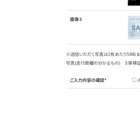
画像３
※送信いただく写真は1枚あたり5MBま
写真(走行距離の分かるもの) 3:車検
ご入力内容の確認*