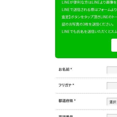
LINEが便利な方はLINEより画像
LINEで送信される際はフォームより
査定】ボタンをタップ頂きLINEのト
証のお写真の3枚を送信ください。
LINEでも氏名を送信いただくとス
お名前
*
フリガナ
*
都道府県
*
電話番号