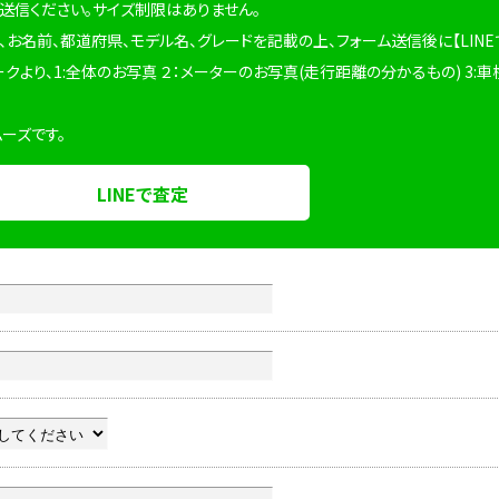
を送信ください。サイズ制限はありません。
、お名前、都道府県、モデル名、グレードを記載の上、フォーム送信後に【LINE
ークより、1:全体のお写真 ２：メーターのお写真(走行距離の分かるもの) 3:車
ムーズです。
LINEで査定