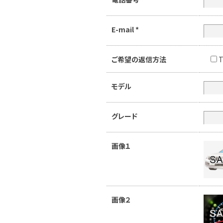
E-mail
*
ご希望の返信方法
T
モデル
グレード
画像１
画像２