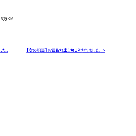
.6万KM
した。
【次の記事】お買取り車1台UPされました。 >