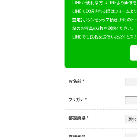
LINEが便利な方はLINEより画像
LINEで送信される際はフォームより
査定】ボタンをタップ頂きLINEのト
証のお写真の3枚を送信ください。
LINEでも氏名を送信いただくとス
お名前
*
フリガナ
*
都道府県
*
電話番号