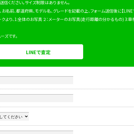
を送信ください。サイズ制限はありません。
、お名前、都道府県、モデル名、グレードを記載の上、フォーム送信後に【LINE
ークより、1:全体のお写真 ２：メーターのお写真(走行距離の分かるもの) 3:車
ムーズです。
LINEで査定