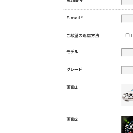
E-mail
*
ご希望の返信方法
T
モデル
グレード
画像１
画像２