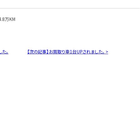
.8万KM
した。
【次の記事】お買取り車1台UPされました。 >