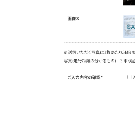
画像３
※送信いただく写真は1枚あたり5MBま
写真(走行距離の分かるもの) 3:車検
ご入力内容の確認*