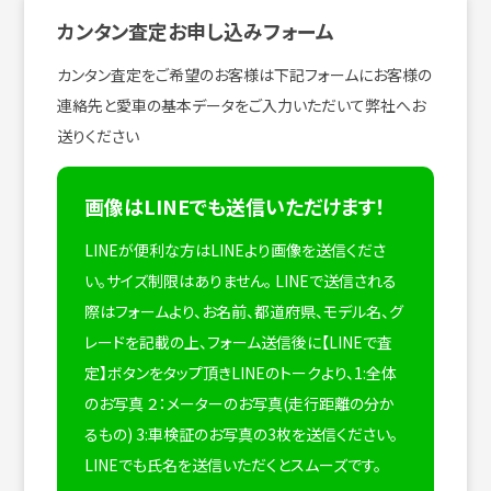
カンタン査定お申し込みフォーム
カンタン査定をご希望のお客様は下記フォームにお客様の
連絡先と愛車の基本データをご入力いただいて弊社へお
送りください
画像はLINEでも送信いただけます！
LINEが便利な方はLINEより画像を送信くださ
い。サイズ制限はありません。
LINEで送信される
際はフォームより、お名前、都道府県、モデル名、グ
レードを記載の上、フォーム送信後に【LINEで査
定】ボタンをタップ頂きLINEのトークより、1:全体
のお写真 ２：メーターのお写真(走行距離の分か
るもの) 3:車検証のお写真の3枚を送信ください。
LINEでも氏名を送信いただくとスムーズです。