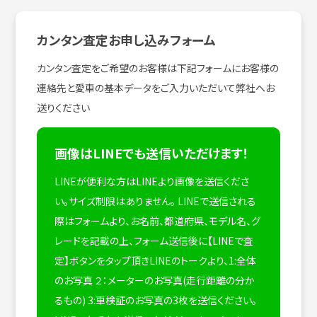
カンタン査定お申し込みフォーム
カンタン査定をご希望のお客様は下記フォームにお客様の
連絡先と愛車の基本データをご入力いただいて弊社へお
送りください
画像はLINEでも送信いただけます！
LINEが便利な方はLINEより画像を送信くださ
い。サイズ制限はありません。
LINEで送信される
際はフォームより、お名前、都道府県、モデル名、グ
レードを記載の上、フォーム送信後に【LINEで査
定】ボタンをタップ頂きLINEのトークより、1:全体
のお写真 ２：メーターのお写真(走行距離の分か
るもの) 3:車検証のお写真の3枚を送信ください。