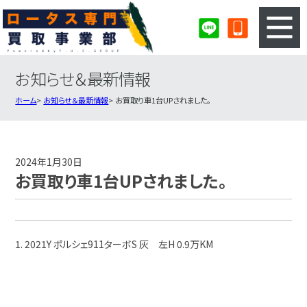
お知らせ＆最新情報
3ステップのカンタン査定
買取りの流れ
ホーム
お知らせ＆最新情報
お買取り車1台UPされました。
査定の注意事項
ロータス査定フォーム
ロータス買取実績
会社概要・店舗紹介・MAP
2024年1月30日
お買取り車1台UPされました。
1. 2021Y ポルシェ911ターボS 灰 左H 0.9万KM