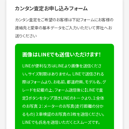
カンタン査定お申し込みフォーム
カンタン査定をご希望のお客様は下記フォームにお客様の
連絡先と愛車の基本データをご入力いただいて弊社へお
送りください
画像はLINEでも送信いただけます！
LINEが便利な方はLINEより画像を送信くださ
い。サイズ制限はありません。
LINEで送信される
際はフォームより、お名前、都道府県、モデル名、グ
レードを記載の上、フォーム送信後に【LINEで査
定】ボタンをタップ頂きLINEのトークより、1:全体
のお写真 ２：メーターのお写真(走行距離の分か
るもの) 3:車検証のお写真の3枚を送信ください。
LINEでも氏名を送信いただくとスムーズです。