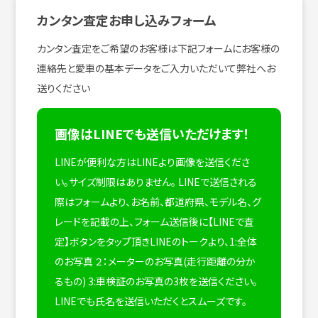
カンタン査定お申し込みフォーム
カンタン査定をご希望のお客様は下記フォームにお客様の
連絡先と愛車の基本データをご入力いただいて弊社へお
送りください
画像はLINEでも送信いただけます！
LINEが便利な方はLINEより画像を送信くださ
い。サイズ制限はありません。
LINEで送信される
際はフォームより、お名前、都道府県、モデル名、グ
レードを記載の上、フォーム送信後に【LINEで査
定】ボタンをタップ頂きLINEのトークより、1:全体
のお写真 ２：メーターのお写真(走行距離の分か
るもの) 3:車検証のお写真の3枚を送信ください。
LINEでも氏名を送信いただくとスムーズです。