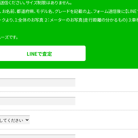
を送信ください。サイズ制限はありません。
、お名前、都道府県、モデル名、グレードを記載の上、フォーム送信後に【LINE
ークより、1:全体のお写真 ２：メーターのお写真(走行距離の分かるもの) 3:車
ムーズです。
LINEで査定