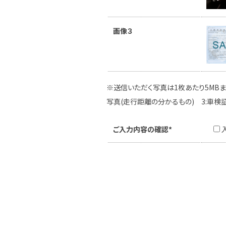
画像３
※送信いただく写真は1枚あたり5MBま
写真(走行距離の分かるもの) 3:車検
ご入力内容の確認*