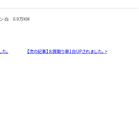
ン 白 0.9万KM
した。
【次の記事】お買取り車1台UPされました。 >