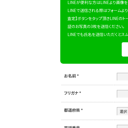
LINEが便利な方はLINEより画像
LINEで送信される際はフォームより
査定】ボタンをタップ頂きLINEのト
証のお写真の3枚を送信ください。
LINEでも氏名を送信いただくとス
お名前
*
フリガナ
*
都道府県
*
電話番号