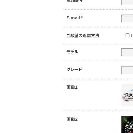
E-mail
*
ご希望の返信方法
T
モデル
グレード
画像１
画像２