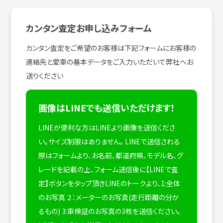
カンタン査定お申し込みフォーム
カンタン査定をご希望のお客様は下記フォームにお客様の
連絡先と愛車の基本データをご入力いただいて弊社へお
送りください
画像はLINEでも送信いただけます！
LINEが便利な方はLINEより画像を送信くださ
い。サイズ制限はありません。
LINEで送信される
際はフォームより、お名前、都道府県、モデル名、グ
レードを記載の上、フォーム送信後に【LINEで査
定】ボタンをタップ頂きLINEのトークより、1:全体
のお写真 ２：メーターのお写真(走行距離の分か
るもの) 3:車検証のお写真の3枚を送信ください。