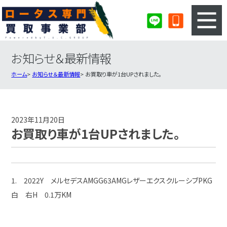
お知らせ＆最新情報
3ステップのカンタン査定
買取りの流れ
ホーム
お知らせ＆最新情報
お買取り車が1台UPされました。
査定の注意事項
ロータス査定フォーム
ロータス買取実績
会社概要・店舗紹介・MAP
2023年11月20日
お買取り車が1台UPされました。
1. 2022Y メルセデスAMGG63AMGレザーエクスクルーシブPKG
白 右H 0.1万KM