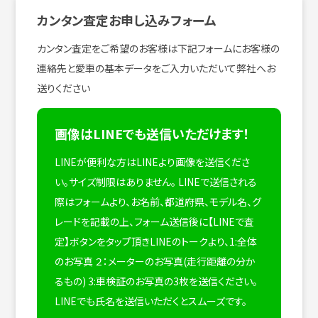
カンタン査定お申し込みフォーム
カンタン査定をご希望のお客様は下記フォームにお客様の
連絡先と愛車の基本データをご入力いただいて弊社へお
送りください
画像はLINEでも送信いただけます！
LINEが便利な方はLINEより画像を送信くださ
い。サイズ制限はありません。
LINEで送信される
際はフォームより、お名前、都道府県、モデル名、グ
レードを記載の上、フォーム送信後に【LINEで査
定】ボタンをタップ頂きLINEのトークより、1:全体
のお写真 ２：メーターのお写真(走行距離の分か
るもの) 3:車検証のお写真の3枚を送信ください。
LINEでも氏名を送信いただくとスムーズです。