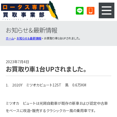
お知らせ＆最新情報
3ステップのカンタン査定
買取りの流れ
ホーム
お知らせ＆最新情報
お買取り車1台UPされました。
査定の注意事項
ロータス査定フォーム
ロータス買取実績
会社概要・店舗紹介・MAP
2023年7月4日
お買取り車1台UPされました。
1. 2020Y ミツオカビュート12ST 黒 0.6万KM
ミツオカ ビュートは光岡自動車が既存の新車および認定中古車
をベースに改造・販売するクラシックカー風の乗用車です。