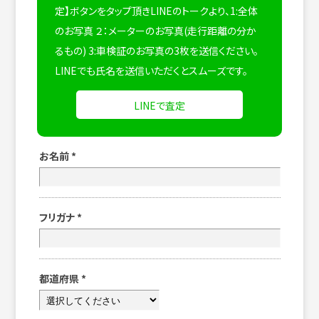
定】ボタンをタップ頂きLINEのトークより、1:全体
のお写真 ２：メーターのお写真(走行距離の分か
るもの) 3:車検証のお写真の3枚を送信ください。
LINEでも氏名を送信いただくとスムーズです。
LINEで査定
お名前
*
フリガナ
*
都道府県
*