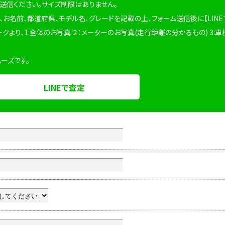
を送信ください。サイズ制限はありません。
、お名前、都道府県、モデル名、グレードを記載の上、フォーム送信後に【LINE
ークより、1:全体のお写真 ２：メーターのお写真(走行距離の分かるもの) 3:車
ムーズです。
LINEで査定