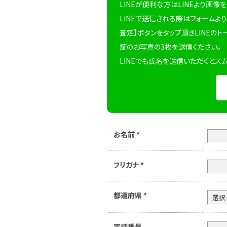
LINEが便利な方はLINEより画像
LINEで送信される際はフォームより
査定】ボタンをタップ頂きLINEのト
証のお写真の3枚を送信ください。
LINEでも氏名を送信いただくとス
お名前
*
フリガナ
*
都道府県
*
電話番号