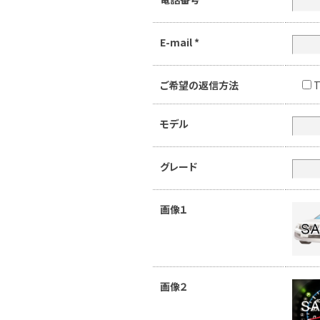
E-mail
*
ご希望の返信方法
T
モデル
グレード
画像１
画像２