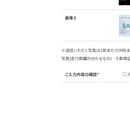
画像３
※送信いただく写真は1枚あたり5MBま
写真(走行距離の分かるもの) 3:車検
ご入力内容の確認*