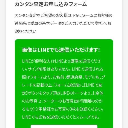
カンタン査定お申し込みフォーム
カンタン査定をご希望のお客様は下記フォームにお客様の
連絡先と愛車の基本データをご入力いただいて弊社へお
送りください
画像はLINEでも送信いただけます！
LINEが便利な方はLINEより画像を送信くださ
い。サイズ制限はありません。
LINEで送信される
際はフォームより、お名前、都道府県、モデル名、グ
レードを記載の上、フォーム送信後に【LINEで査
定】ボタンをタップ頂きLINEのトークより、1:全体
のお写真 ２：メーターのお写真(走行距離の分か
るもの) 3:車検証のお写真の3枚を送信ください。
LINEでも氏名を送信いただくとスムーズです。