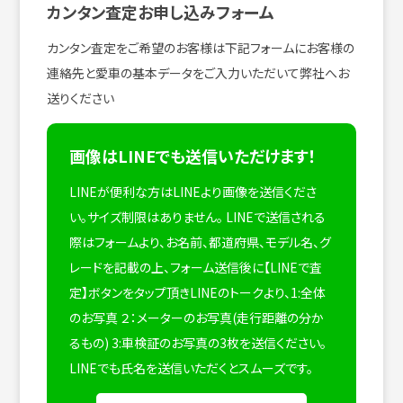
カンタン査定お申し込みフォーム
カンタン査定をご希望のお客様は下記フォームにお客様の
連絡先と愛車の基本データをご入力いただいて弊社へお
送りください
画像はLINEでも送信いただけます！
LINEが便利な方はLINEより画像を送信くださ
い。サイズ制限はありません。
LINEで送信される
際はフォームより、お名前、都道府県、モデル名、グ
レードを記載の上、フォーム送信後に【LINEで査
定】ボタンをタップ頂きLINEのトークより、1:全体
のお写真 ２：メーターのお写真(走行距離の分か
るもの) 3:車検証のお写真の3枚を送信ください。
LINEでも氏名を送信いただくとスムーズです。