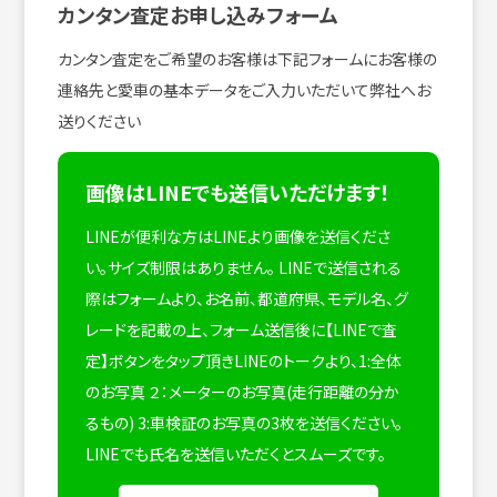
カンタン査定お申し込みフォーム
カンタン査定をご希望のお客様は下記フォームにお客様の
連絡先と愛車の基本データをご入力いただいて弊社へお
送りください
画像はLINEでも送信いただけます！
LINEが便利な方はLINEより画像を送信くださ
い。サイズ制限はありません。
LINEで送信される
際はフォームより、お名前、都道府県、モデル名、グ
レードを記載の上、フォーム送信後に【LINEで査
定】ボタンをタップ頂きLINEのトークより、1:全体
のお写真 ２：メーターのお写真(走行距離の分か
るもの) 3:車検証のお写真の3枚を送信ください。
LINEでも氏名を送信いただくとスムーズです。