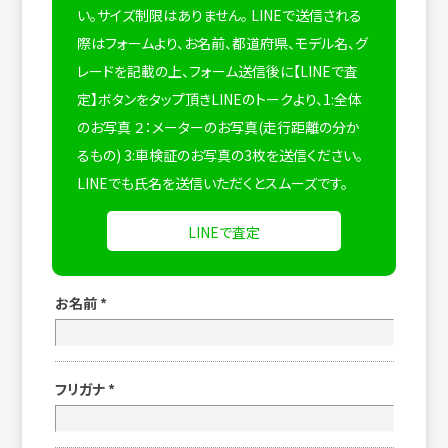
い。サイズ制限はありません。
LINEで送信される
際はフォームより、お名前、都道府県、モデル名、グ
レードを記載の上、フォーム送信後に【LINEで査
定】ボタンをタップ頂きLINEのトークより、1:全体
のお写真 ２：メーターのお写真(走行距離の分か
るもの) 3:車検証のお写真の3枚を送信ください。
LINEでも氏名を送信いただくとスムーズです。
LINEで査定
お名前
*
フリガナ
*