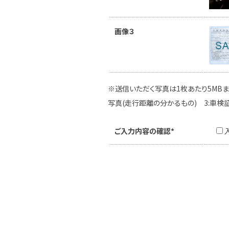
画像３
※送信いただく写真は1枚あたり5MBま
写真(走行距離の分かるもの) 3:車検
ご入力内容の確認*