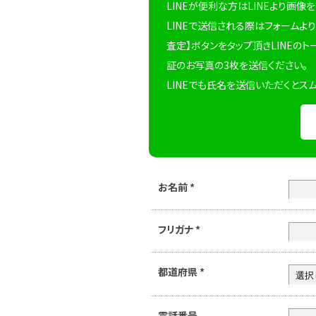
LINEが便利な方はLINEより画像
LINEで送信される際はフォームより
査定】ボタンをタップ頂きLINEのト
証のお写真の3枚を送信ください。
LINEでも氏名を送信いただくとス
お名前
*
フリガナ
*
都道府県
*
電話番号