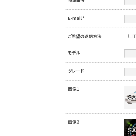
E-mail
*
ご希望の返信方法
T
モデル
グレード
画像１
画像２