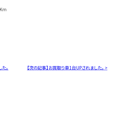
Km
した。
【次の記事】お買取り車1台UPされました。 >