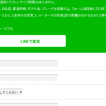
を送信ください。サイズ制限はありません。
、お名前、都道府県、モデル名、グレードを記載の上、フォーム送信後に【LINE
ークより、1:全体のお写真 ２：メーターのお写真(走行距離の分かるもの) 3:車
ムーズです。
LINEで査定